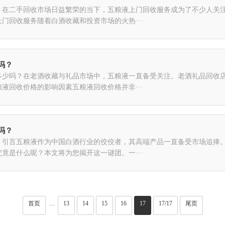
？在二手回收市场日益繁荣的当下，五粮液上门回收服务成为了不少人关
门回收服务随着白酒收藏和投资市场的火热···
吗？
多少吗？在老酒收藏与礼品市场中，五粮液一直备受关注。老酒礼品回收
液回收价格的影响因素五粮液回收价格并非···
吗？
？引言五粮液作为中国白酒行业的佼佼者，其高端产品一直备受市场追捧
竟是什么呢？本文将为您揭开这一谜团。一···
首页
13
14
15
16
17
17/17
尾页
···