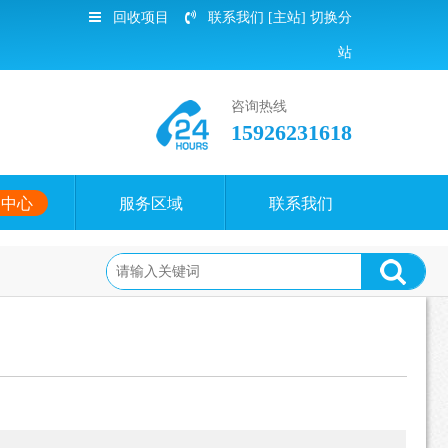
回收项目
联系我们
[主站]
切换分
站
咨询热线
15926231618
闻中心
服务区域
联系我们