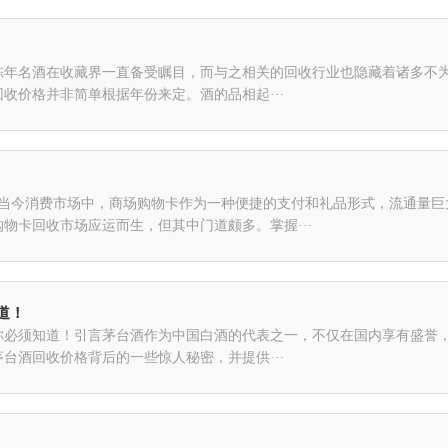
陈年名酒在收藏界一直备受瞩目，而与之相关的回收行业也隐藏着诸多不
收价格并非简单根据年份来定。酒的品相起···
！
在当今消费市场中，商场购物卡作为一种便捷的支付和礼品形式，流通量巨
物卡回收市场应运而生，但其中门道颇多。掌握···
道！
你必须知道！引言茅台酒作为中国白酒的代表之一，不仅在国内享有盛誉
台酒回收价格背后的一些惊人秘密，并提供···