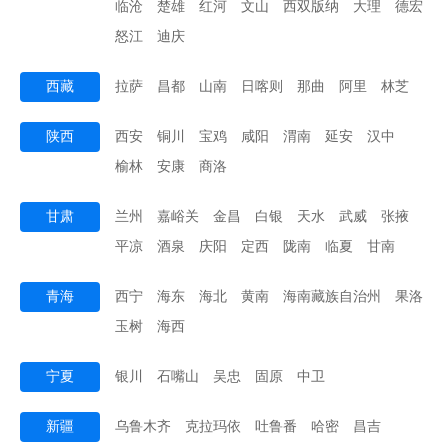
临沧
楚雄
红河
文山
西双版纳
大理
德宏
怒江
迪庆
西藏
拉萨
昌都
山南
日喀则
那曲
阿里
林芝
陕西
西安
铜川
宝鸡
咸阳
渭南
延安
汉中
榆林
安康
商洛
甘肃
兰州
嘉峪关
金昌
白银
天水
武威
张掖
平凉
酒泉
庆阳
定西
陇南
临夏
甘南
青海
西宁
海东
海北
黄南
海南藏族自治州
果洛
玉树
海西
宁夏
银川
石嘴山
吴忠
固原
中卫
新疆
乌鲁木齐
克拉玛依
吐鲁番
哈密
昌吉