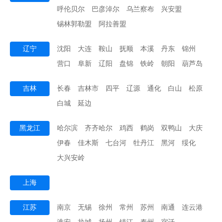
呼伦贝尔
巴彦淖尔
乌兰察布
兴安盟
锡林郭勒盟
阿拉善盟
辽宁
沈阳
大连
鞍山
抚顺
本溪
丹东
锦州
营口
阜新
辽阳
盘锦
铁岭
朝阳
葫芦岛
吉林
长春
吉林市
四平
辽源
通化
白山
松原
白城
延边
黑龙江
哈尔滨
齐齐哈尔
鸡西
鹤岗
双鸭山
大庆
伊春
佳木斯
七台河
牡丹江
黑河
绥化
大兴安岭
上海
江苏
南京
无锡
徐州
常州
苏州
南通
连云港