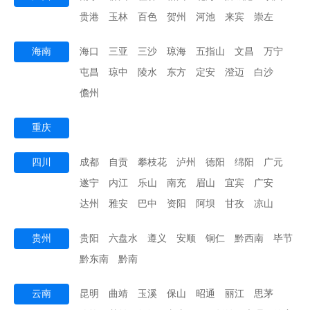
贵港
玉林
百色
贺州
河池
来宾
崇左
海南
海口
三亚
三沙
琼海
五指山
文昌
万宁
屯昌
琼中
陵水
东方
定安
澄迈
白沙
儋州
重庆
四川
成都
自贡
攀枝花
泸州
德阳
绵阳
广元
遂宁
内江
乐山
南充
眉山
宜宾
广安
达州
雅安
巴中
资阳
阿坝
甘孜
凉山
贵州
贵阳
六盘水
遵义
安顺
铜仁
黔西南
毕节
黔东南
黔南
云南
昆明
曲靖
玉溪
保山
昭通
丽江
思茅