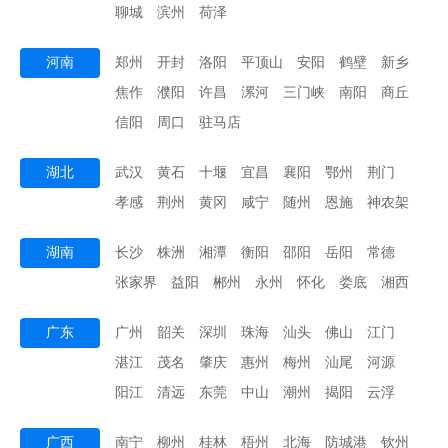
聊城
滨州
荷泽
河南
郑州
开封
洛阳
平顶山
安阳
鹤壁
新乡
焦作
濮阳
许昌
漯河
三门峡
南阳
商丘
信阳
周口
驻马店
湖北
武汉
黄石
十堰
宜昌
襄阳
鄂州
荆门
孝感
荆州
黄冈
咸宁
随州
恩施
神农架
湖南
长沙
株洲
湘潭
衡阳
邵阳
岳阳
常德
张家界
益阳
郴州
永州
怀化
娄底
湘西
广东
广州
韶关
深圳
珠海
汕头
佛山
江门
湛江
茂名
肇庆
惠州
梅州
汕尾
河源
阳江
清远
东莞
中山
潮州
揭阳
云浮
广西
南宁
柳州
桂林
梧州
北海
防城港
钦州