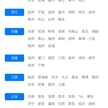
淮安
盐城
扬州
镇江
泰州
宿迁
浙江
杭州
宁波
温州
嘉兴
湖州
绍兴
金华
衢州
舟山
台州
丽水
安徽
合肥
芜湖
蚌埠
淮南
马鞍山
淮北
铜陵
安庆
黄山
滁州
阜阳
宿州
巢湖
六安
亳州
池州
宣城
福建
福州
厦门
莆田
三明
泉州
漳州
南平
龙岩
宁德
江西
南昌
景德镇
萍乡
九江
新余
鹰潭
赣州
吉安
宜春
抚州
上饶
山东
济南
青岛
淄博
枣庄
东营
*台
潍坊
济宁
泰安
威海
日照
莱芜
临沂
德州