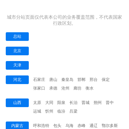
城市分站页面仅代表本公司的业务覆盖范围，不代表国家
行政区划。
总站
北京
天津
河北
石家庄
唐山
秦皇岛
邯郸
邢台
保定
张家口
承德
沧州
廊坊
衡水
山西
太原
大同
阳泉
长治
晋城
朔州
晋中
运城
忻州
临汾
吕梁
内蒙古
呼和浩特
包头
乌海
赤峰
通辽
鄂尔多斯