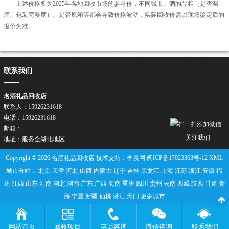
上述价格多为2025年各地回收市场的参考价，不同城市、酒的品相（是否漏
酒、包装完整度）、是否原箱等都会导致价格波动，实际回收价需以现场鉴定后的
报价为准。
联系我们
名酒礼品回收店
联系人：15926231618
电话：15926231618
邮箱：
关注我们
地址：服务全湖北地区
Copyright © 2026 名酒礼品回收店 技术支持：季晨网
闽ICP备17023363号-12
XML
城市分站：
北京
天津
河北
山西
内蒙古
辽宁
吉林
黑龙江
上海
江苏
浙江
安徽
福
建
江西
山东
河南
湖北
湖南
广东
广西
海南
重庆
四川
贵州
云南
西藏
陕西
甘肃
青
海
宁夏
新疆
仙桃
潜江
天门
更多城市
网站首页
回收项目
电话咨询
微信咨询
联系我们