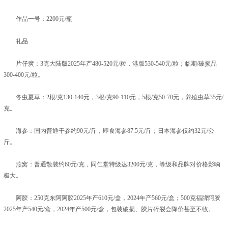
作品一号：2200元/瓶
礼品
片仔癀：3克大陆版2025年产480-520元/粒，港版530-540元/粒；临期/破损品
300-400元/粒。
冬虫夏草：2根/克130-140元，3根/克90-110元，5根/克50-70元，养殖虫草35元/
克。
海参：国内普通干参约90元/斤，即食海参87.5元/斤；日本海参仅约32元/公
斤。
燕窝：普通散装约60元/克，同仁堂特级达3200元/克，等级和品牌对价格影响
极大。
阿胶：250克东阿阿胶2025年产610元/盒，2024年产560元/盒；500克福牌阿胶
2025年产540元/盒，2024年产500元/盒，包装破损、胶片碎裂会降价甚至不收。