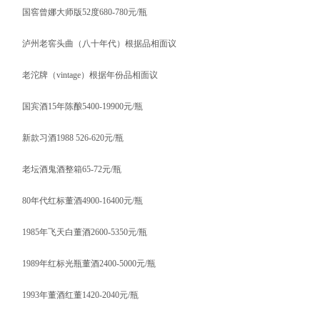
国窖曾娜大师版52度680-780元/瓶
泸州老窖头曲（八十年代）根据品相面议
老沱牌（vintage）根据年份品相面议
国宾酒15年陈酿5400-19900元/瓶
新款习酒1988 526-620元/瓶
老坛酒鬼酒整箱65-72元/瓶
80年代红标董酒4900-16400元/瓶
1985年飞天白董酒2600-5350元/瓶
1989年红标光瓶董酒2400-5000元/瓶
1993年董酒红董1420-2040元/瓶