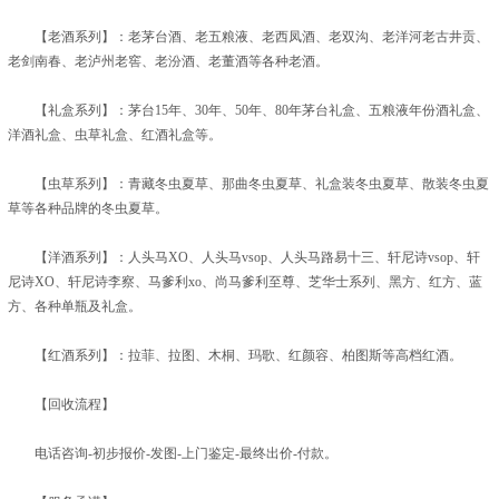
【老酒系列】：老茅台酒、老五粮液、老西凤酒、老双沟、老洋河老古井贡、
老剑南春、老泸州老窖、老汾酒、老董酒等各种老酒。
【礼盒系列】：茅台15年、30年、50年、80年茅台礼盒、五粮液年份酒礼盒、
洋酒礼盒、虫草礼盒、红酒礼盒等。
【虫草系列】：青藏冬虫夏草、那曲冬虫夏草、礼盒装冬虫夏草、散装冬虫夏
草等各种品牌的冬虫夏草。
【洋酒系列】：人头马XO、人头马vsop、人头马路易十三、轩尼诗vsop、轩
尼诗XO、轩尼诗李察、马爹利xo、尚马爹利至尊、芝华士系列、黑方、红方、蓝
方、各种单瓶及礼盒。
【红酒系列】：拉菲、拉图、木桐、玛歌、红颜容、柏图斯等高档红酒。
【回收流程】
电话咨询-初步报价-发图-上门鉴定-最终出价-付款。