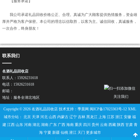
【服务承诺】
我公司承诺礼品回收价格公正、合理。真诚为广大顾客提供热情服务，资金雄
厚并严格为客户保密。本公司的理念以信取胜，以客为主。诚信回收，真诚服务，
一次合作，终身朋友！
联系我们
名酒礼品回收店
联系人：15926231618
电话：15926231618
邮箱：
关注我们
地址：服务全湖北地区
Copyright © 2026 名酒礼品回收店 技术支持：季晨网
闽ICP备17023363号-12
XML
城市分站：
北京
天津
河北
山西
内蒙古
辽宁
吉林
黑龙江
上海
江苏
浙江
安徽
福
建
江西
山东
河南
湖北
湖南
广东
广西
海南
重庆
四川
贵州
云南
西藏
陕西
甘肃
青
海
宁夏
新疆
仙桃
潜江
天门
更多城市