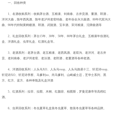
一、回收种类
1、名酒收购系列：收购茅台酒、五粮液、剑南春、古井贡酒、董酒、郎酒，
洋河大曲，陈年西凤酒、陈年老泸州老窖特曲、老年份全兴大曲酒、80年代双沟大
曲、90年代特制黄鹤楼酒、郎酒、武陵酒、宝丰酒、宋河粮液、沱牌曲酒等
2、礼盒回收系列：茅台15年、30年、50年、80年茅台礼盒、五粮液年份酒礼
盒、洋酒礼盒、虫草礼盒、红酒礼盒等。
3、老酒系列：老茅台酒、老五粮液、老西凤酒、老双沟、老洋河、老古井
贡、老剑南春、老泸州老窖、老汾酒、老郎酒，老董酒等各种老酒。
4、洋酒回收系列：人头马XO、人头马vsop、人头马路易十三、轩尼诗vsop、
轩尼诗XO、轩尼诗李察、马爹利xo、尚马爹利、山崎威士忌，芝华士系列、黑
方、红方、蓝方、各种单瓶及礼盒洋酒
5、红酒系列：拉菲、拉图、木桐、红颜容、柏图斯，罗曼尼康帝等高档红
酒。
6、虫草回收系列：冬虫夏草礼盒装冬虫夏草、散装冬虫夏草等各种品牌。