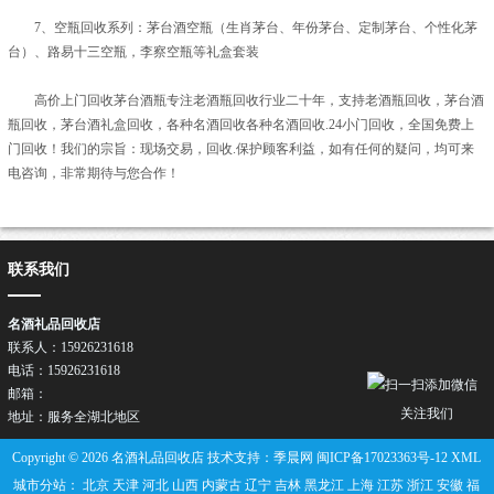
7、空瓶回收系列：茅台酒空瓶（生肖茅台、年份茅台、定制茅台、个性化茅
台）、路易十三空瓶，李察空瓶等礼盒套装
高价上门回收茅台酒瓶专注老酒瓶回收行业二十年，支持老酒瓶回收，茅台酒
瓶回收，茅台酒礼盒回收，各种名酒回收各种名酒回收.24小门回收，全国免费上
门回收！我们的宗旨：现场交易，回收.保护顾客利益，如有任何的疑问，均可来
电咨询，非常期待与您合作！
联系我们
名酒礼品回收店
联系人：15926231618
电话：15926231618
邮箱：
关注我们
地址：服务全湖北地区
Copyright © 2026 名酒礼品回收店 技术支持：季晨网
闽ICP备17023363号-12
XML
城市分站：
北京
天津
河北
山西
内蒙古
辽宁
吉林
黑龙江
上海
江苏
浙江
安徽
福