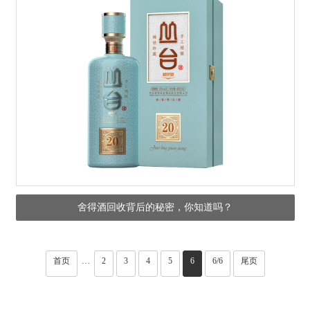
舍得酒回收背后的秘密，你知道吗？
首页
2
3
4
5
6
6/6
尾页
···