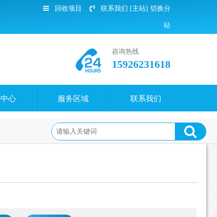
回收项目
联系我们
[主站]
切换分
站
咨询热线
15926231618
闻中心
服务区域
联系我们